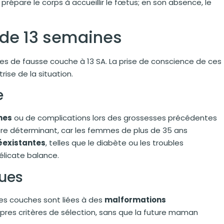
répare le corps à accueillir le fœtus; en son absence, le
 de 13 semaines
ques de fausse couche à 13 SA. La prise de conscience de ces
ise de la situation.
e
hes
ou de complications lors des grossesses précédentes
tère déterminant, car les femmes de plus de 35 ans
éexistantes
, telles que le diabète ou les troubles
élicate balance.
ues
ses couches sont liées à des
malformations
ropres critères de sélection, sans que la future maman