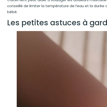
conseillé de limiter la température de l’eau et la durée
bébé.
Les petites astuces à garde