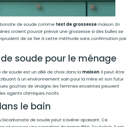
 bicarbonate de soude comme
test de grossesse
maison. En
nes croient pouvoir prévoir une grossesse si des bulles se
t imprudent de se fier à cette méthode sans confirmation par
e de soude pour le ménage
 de soude est un allié de choix dans la
maison
. Il peut être
ntribuant à un environnement sain pour la mère et son futur
lques gouttes de vinaigre, les femmes enceintes peuvent
 des agents chimiques nocifs.
ans le bain
du bicarbonate de soude peut s’avérer apaisant. Ce
 et procure une sensation de tranquillité. Toutefois, il est