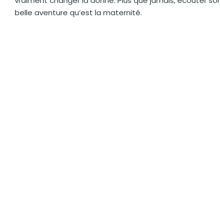
vraiment changer la donne. Plus que jamais, écouter son
belle aventure qu’est la maternité.