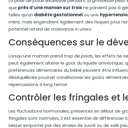
La prise de poids excessive pendant la grossesse peut
que
près d’une maman sur trois
ne parvient pas à gér
telles qu’un
diabète gestationnel
ou une
hypertension
mère, mais engendrent également des risques pour l’
potentiel retard de croissance in utero.
Conséquences sur le dév
Lorsqu’une maman prend trop de poids, les effets ne s
peut également altérer le goût du liquide amniotique, 
préférences alimentaires du bébé peuvent être influencé
déséquilibrée pourrait conditionner les goûts alimentaires
répercussions à long terme.
Contrôler les fringales et 
Les fluctuations hormonales, présentes en début de gro
fringales sont normales, il est essentiel de différencier
laisser emporter par des envies de sucré ou de salé 