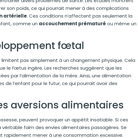
 entraîner divers problèmes de santé. Les études montrent
er son poids, ce qui pourrait mener à des complications
 artérielle
. Ces conditions n’affectent pas seulement la
enfant, comme un
accouchement prématuré
ou même un
eloppement fœtal
e limitent pas simplement à un changement physique. Cela
que le fœtus ingère. Les recherches suggèrent que les
es par l’alimentation de la mère. Ainsi, une alimentation
 de l’enfant pour le futur, ce qui pourrait avoir des
les aversions alimentaires
ssesse, peuvent provoquer un appétit insatiable. Si ces
 la véritable faim des envies alimentaires passagères. Se
peut rapidement mener à une consommation excessive.