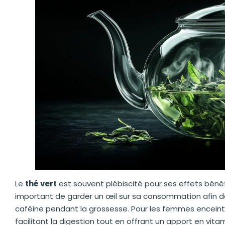
Le
thé vert
est souvent plébiscité pour ses effets bénéfi
important de garder un œil sur sa consommation afin 
caféine pendant la grossesse. Pour les femmes enceintes
facilitant la digestion tout en offrant un apport en vita