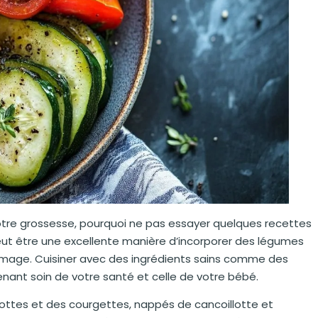
otre grossesse, pourquoi ne pas essayer quelques recettes
peut être une excellente manière d’incorporer des légumes
fromage. Cuisiner avec des ingrédients sains comme des
enant soin de votre santé et celle de votre bébé.
arottes et des courgettes, nappés de cancoillotte et