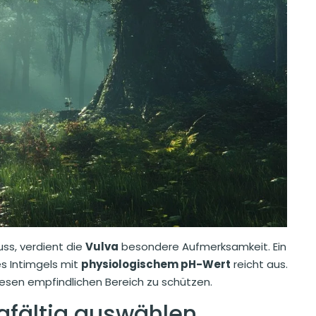
ss, verdient die
Vulva
besondere Aufmerksamkeit. Ein
s Intimgels mit
physiologischem pH-Wert
reicht aus.
esen empfindlichen Bereich zu schützen.
gfältig auswählen