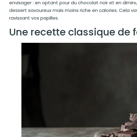
envisager : en optant pour du chocolat noir et en dimin
dessert savoureux mais moins riche en calories. Cela vo
ravissant vos papilles.
Une recette classique de 