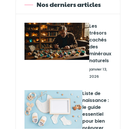
Nos derniers articles
Les
trésors
cachés
des
minéraux
naturels
janvier 13,
2026
Liste de
naissance :
le guide
essentiel
pour bien
préparer