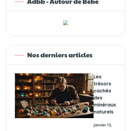
Adbb - Autour de Bébé
Nos derniers articles
Les
trésors
cachés
des
minéraux
naturels
janvier 13,