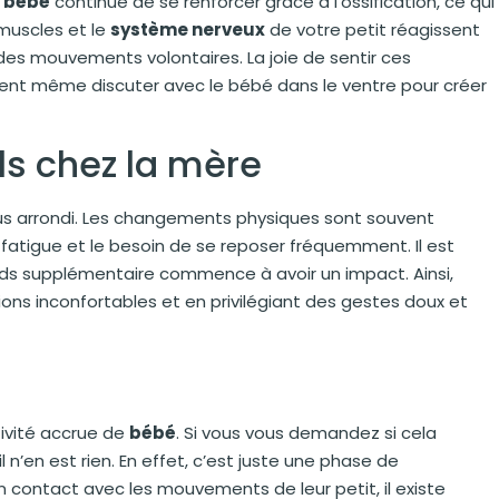
u bébé
continue de se renforcer grâce à l’ossification, ce qui
muscles et le
système nerveux
de votre petit réagissent
 des mouvements volontaires. La joie de sentir ces
ent même discuter avec le bébé dans le ventre pour créer
s chez la mère
us arrondi. Les changements physiques sont souvent
igue et le besoin de se reposer fréquemment. Il est
oids supplémentaire commence à avoir un impact. Ainsi,
ions inconfortables et en privilégiant des gestes doux et
tivité accrue de
bébé
. Si vous vous demandez si cela
 n’en est rien. En effet, c’est juste une phase de
 contact avec les mouvements de leur petit, il existe