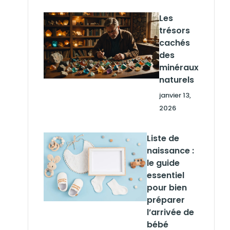
Les
trésors
cachés
des
minéraux
naturels
janvier 13,
2026
Liste de
naissance :
le guide
essentiel
pour bien
préparer
l’arrivée de
bébé