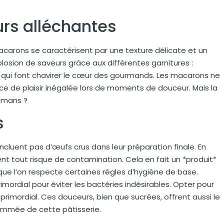
rs alléchantes
carons se caractérisent par une texture délicate et un
losion de saveurs grâce aux différentes garnitures :
s qui font chavirer le cœur des gourmands. Les macarons ne
e de plaisir inégalée lors de moments de douceur. Mais la
mamans ?
s
ncluent pas d’œufs crus dans leur préparation finale. En
nent tout risque de contamination. Cela en fait un *produit*
que l’on respecte certaines règles d’hygiène de base.
rimordial pour éviter les bactéries indésirables. Opter pour
rimordial. Ces douceurs, bien que sucrées, offrent aussi le
enommée de cette pâtisserie.