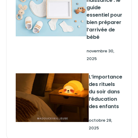
naissance : le
guide
essentiel pour
bien préparer
l’arrivée de
bébé
novembre 30,
2025
L’importance
des rituels
du soir dans
l’éducation
des enfants
octobre 28,
2025