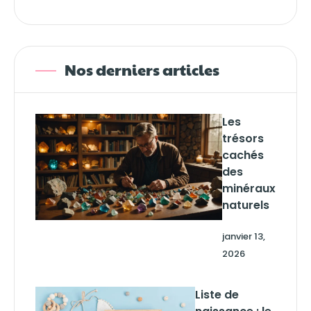
Nos derniers articles
Les
trésors
cachés
des
minéraux
naturels
janvier 13,
2026
Liste de