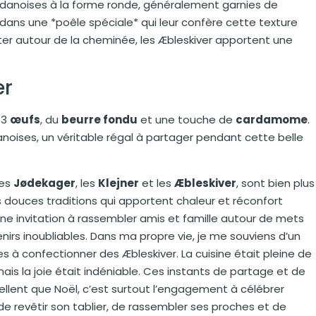
s danoises à la forme ronde, généralement garnies de
 dans une *poêle spéciale* qui leur confère cette texture
ter autour de la cheminée, les Æbleskiver apportent une
er
, 3
œufs
, du
beurre fondu
et une touche de
cardamome
.
oises, un véritable régal à partager pendant cette belle
les
Jødekager
, les
Klejner
et les
Æbleskiver
, sont bien plus
s douces traditions qui apportent chaleur et réconfort
ne invitation à rassembler amis et famille autour de mets
nirs inoubliables. Dans ma propre vie, je me souviens d’un
 à confectionner des Æbleskiver. La cuisine était pleine de
mais la joie était indéniable. Ces instants de partage et de
lent que Noël, c’est surtout l’engagement à célébrer
de revêtir son tablier, de rassembler ses proches et de