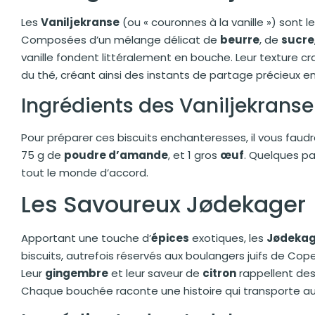
Les
Vaniljekranse
(ou « couronnes à la vanille ») sont
Composées d’un mélange délicat de
beurre
, de
sucre
vanille fondent littéralement en bouche. Leur texture cr
du thé, créant ainsi des instants de partage précieux en
Ingrédients des Vaniljekranse
Pour préparer ces biscuits enchanteresses, il vous faudr
75 g de
poudre d’amande
, et 1 gros
œuf
. Quelques pa
tout le monde d’accord.
Les Savoureux Jødekager
Apportant une touche d’
épices
exotiques, les
Jødekag
biscuits, autrefois réservés aux boulangers juifs de Cop
Leur
gingembre
et leur saveur de
citron
rappellent des
Chaque bouchée raconte une histoire qui transporte au 