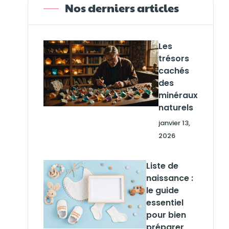
Nos derniers articles
Les
trésors
cachés
des
minéraux
naturels
janvier 13,
2026
Liste de
naissance :
le guide
essentiel
pour bien
préparer