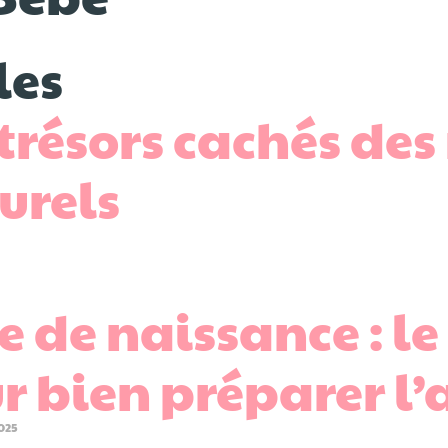
les
 trésors cachés de
urels
te de naissance : l
r bien préparer l’
025