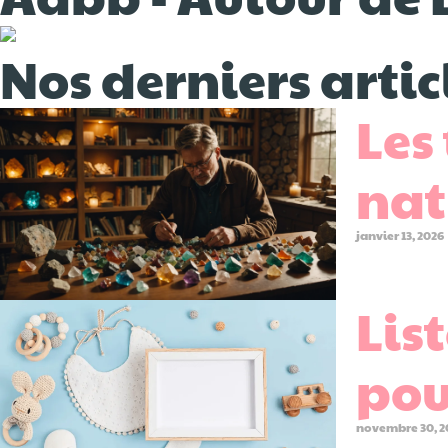
Nos derniers artic
Les
nat
janvier 13, 2026
Lis
pou
novembre 30, 2