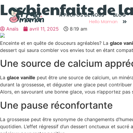
Les bienfaits de l
À PROPOS DE NOUS
BLOG
Hello Maman
Anaïs
avril 11, 2025
8:19 am
Enceinte et en quête de douceurs agréables? La
glace vani
dessert qui saura combler vos envies tout en étant compat
Une source de calcium appré
La
glace vanille
peut être une source de calcium, un minéra
durant la grossesse, et déguster une glace peut contribuer 
Alors, en savourant une bonne glace, vous n’apportez pas s
Une pause réconfortante
La grossesse peut être synonyme de changements d’humeur e
quotidien. L’effet régressif d’un dessert onctueux et sucré