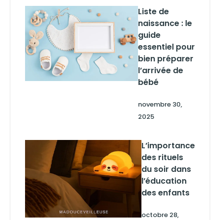
Liste de
naissance : le
guide
essentiel pour
bien préparer
l’arrivée de
bébé
novembre 30,
2025
L’importance
des rituels
du soir dans
l’éducation
des enfants
octobre 28,