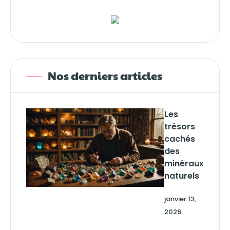
Nos derniers articles
Les
trésors
cachés
des
minéraux
naturels
janvier 13,
2026