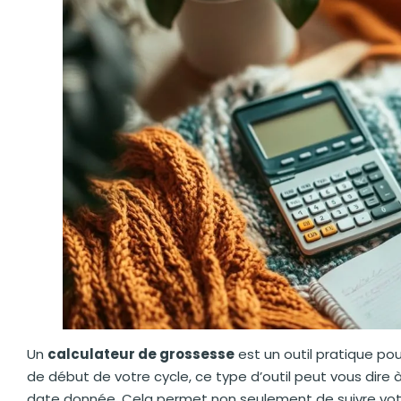
Un
calculateur de grossesse
est un outil pratique pou
de début de votre cycle, ce type d’outil peut vous dire
date donnée. Cela permet non seulement de suivre votr