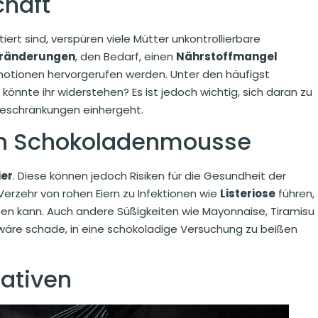
haft
iert sind, verspüren viele Mütter unkontrollierbare
eränderungen
, den Bedarf, einen
Nährstoffmangel
motionen hervorgerufen werden. Unter den häufigst
nnte ihr widerstehen? Es ist jedoch wichtig, sich daran zu
beschränkungen einhergeht.
hen Schokoladenmousse
ier
. Diese können jedoch Risiken für die Gesundheit der
Verzehr von rohen Eiern zu Infektionen wie
Listeriose
führen,
ben kann. Auch andere Süßigkeiten wie Mayonnaise, Tiramisu
 wäre schade, in eine schokoladige Versuchung zu beißen
nativen