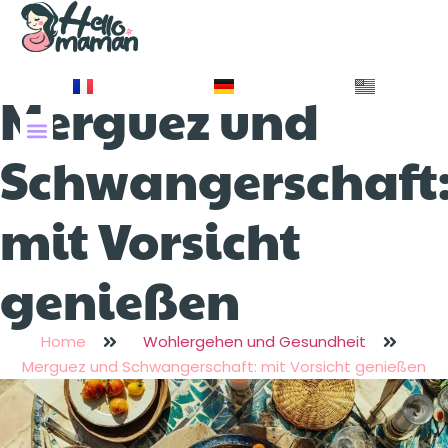
Merguez und
À PROPOS DE NOUS
Schwangerschaft
mit Vorsicht
genießen
Home
Wohlergehen und Gesundheit
Merguez und Schwangerschaft: mit Vorsicht genießen