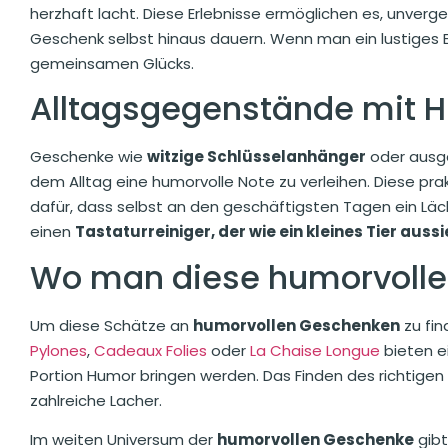
herzhaft lacht. Diese Erlebnisse ermöglichen es, unverge
Geschenk selbst hinaus dauern. Wenn man ein lustiges 
gemeinsamen Glücks.
Alltagsgegenstände mit Hu
Geschenke wie
witzige Schlüsselanhänger
oder ausge
dem Alltag eine humorvolle Note zu verleihen. Diese pra
dafür, dass selbst an den geschäftigsten Tagen ein Läch
einen
Tastaturreiniger, der wie ein kleines Tier aussi
Wo man diese humorvollen
Um diese Schätze an
humorvollen Geschenken
zu fin
Pylones
,
Cadeaux Folies
oder
La Chaise Longue
bieten ei
Portion Humor bringen werden. Das Finden des richtigen
zahlreiche Lacher.
Im weiten Universum der
humorvollen Geschenke
gibt