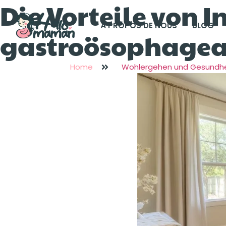
Die Vorteile von 
À PROPOS DE NOUS
BLOG
gastroösophageal
Home
Wohlergehen und Gesundhe