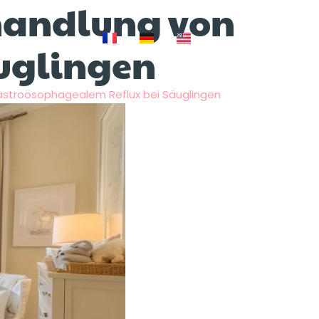
ehandlung von
uglingen
gastroösophagealem Reflux bei Säuglingen