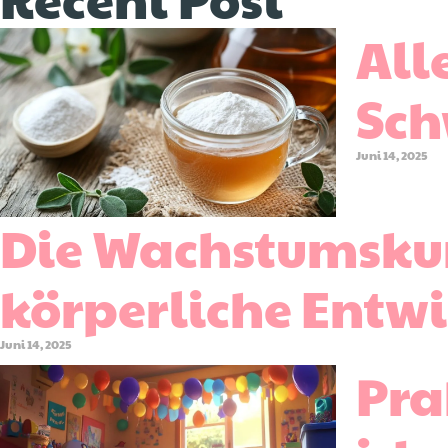
All
Sch
Juni 14, 2025
Die Wachstumskur
körperliche Entwi
Juni 14, 2025
Pra