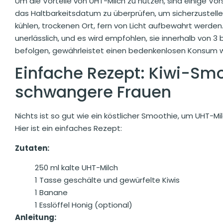
Um die Vorteile von UHT-Milch zu nutzen, sind einige V
das Haltbarkeitsdatum zu überprüfen, um sicherzustellen,
kühlen, trockenen Ort, fern von Licht aufbewahrt werde
unerlässlich, und es wird empfohlen, sie innerhalb von 
befolgen, gewährleistet einen bedenkenlosen Konsum wä
Einfache Rezept: Kiwi-Smo
schwangere Frauen
Nichts ist so gut wie ein köstlicher Smoothie, um UHT-Mi
Hier ist ein einfaches Rezept:
Zutaten:
250 ml kalte UHT-Milch
1 Tasse geschälte und gewürfelte Kiwis
1 Banane
1 Esslöffel Honig (optional)
Anleitung: