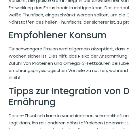
Vorsicht. Die größte Gefahr liegt in der Anwesenheit vo
Entwicklung des Fötus beeinträchtigen kann. Das bedeu
weiße Thunfisch, eingeschränkt werden sollten, um die Q
Nährstoffen des hellen Thunfischs, der sicherer ist, zu pro
Empfohlener Konsum
Für schwangere Frauen wird allgemein akzeptiert, dass 
Wochen sicher ist. Dies hilft, das Risiko der Ansammlung
Zufuhr von Proteinen und Omega-3-Fettsäuren beizubeha
ernährungsphysiologischen Vorteile zu nutzen, während di
bleibt.
Tipps zur Integration von 
Ernährung
Dosen-Thunfisch kann in verschiedenen schmackhaften u
liegt darin, ihn mit anderen nährstoffreichen Lebensmitt