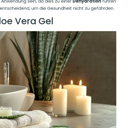
er Anwendung sein, da dies zu einer
Dehydration
führen
er entscheidend, um die Gesundheit nicht zu gefährden.
oe Vera Gel