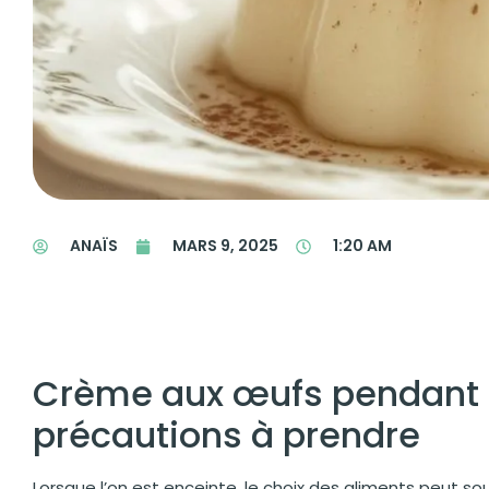
ANAÏS
MARS 9, 2025
1:20 AM
Crème aux œufs pendant la
précautions à prendre
Lorsque l’on est enceinte, le choix des aliments peut s